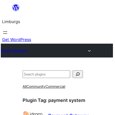
Skip
to
Limburgs
content
Get WordPress
Plugin Directory
Search
All
Community
Commercial
Plugin Tag:
payment system