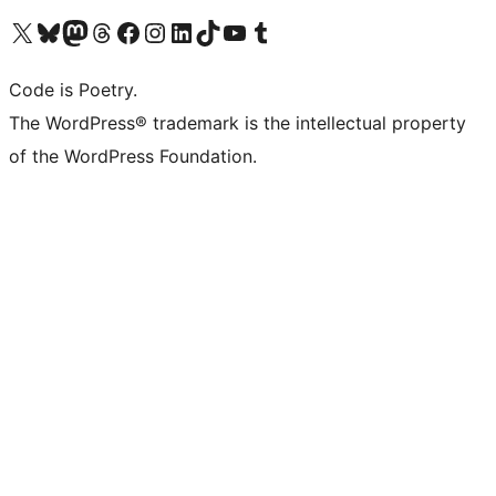
Visit our X (formerly Twitter) account
Visit our Bluesky account
Visit our Mastodon account
Visit our Threads account
Visit our Facebook page
Visit our Instagram account
Visit our LinkedIn account
Visit our TikTok account
Visit our YouTube channel
Visit our Tumblr account
Code is Poetry.
The WordPress® trademark is the intellectual property
of the WordPress Foundation.