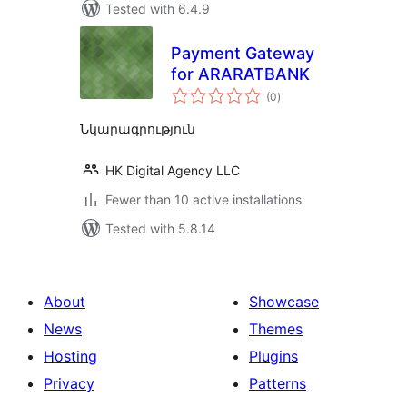
Tested with 6.4.9
Payment Gateway
for ARARATBANK
total
(0
)
ratings
Նկարագրություն
HK Digital Agency LLC
Fewer than 10 active installations
Tested with 5.8.14
About
Showcase
News
Themes
Hosting
Plugins
Privacy
Patterns