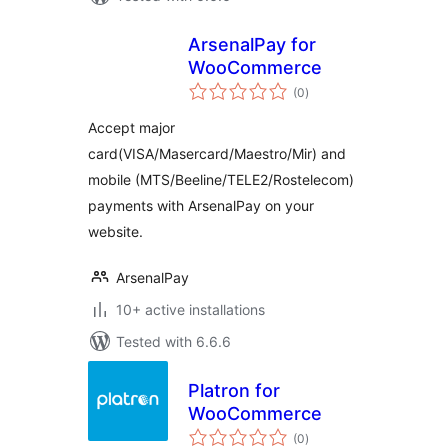
ArsenalPay for
WooCommerce
total
(0
)
ratings
Accept major
card(VISA/Masercard/Maestro/Mir) and
mobile (MTS/Beeline/TELE2/Rostelecom)
payments with ArsenalPay on your
website.
ArsenalPay
10+ active installations
Tested with 6.6.6
Platron for
WooCommerce
total
(0
)
ratings